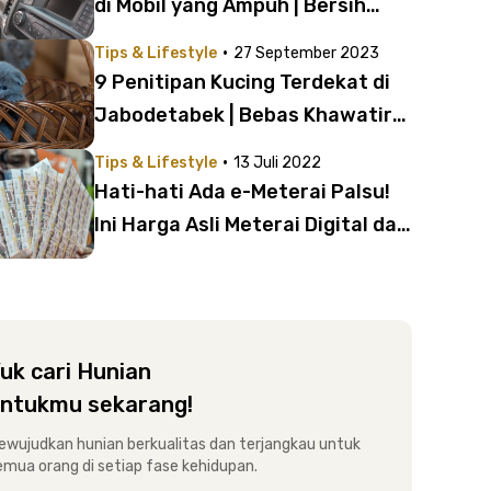
di Mobil yang Ampuh | Bersih
Tuntas Bebas Serangga
·
Tips & Lifestyle
27 September 2023
9 Penitipan Kucing Terdekat di
Jabodetabek | Bebas Khawatir
saat Meninggalkan Anabul
·
Tips & Lifestyle
13 Juli 2022
Hati-hati Ada e-Meterai Palsu!
Ini Harga Asli Meterai Digital dan
Cara Belinya
uk cari Hunian
ntukmu sekarang!
ewujudkan hunian berkualitas dan terjangkau untuk
emua orang di setiap fase kehidupan.