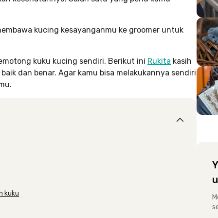
, membawa kucing kesayanganmu ke groomer untuk
motong kuku kucing sendiri. Berikut ini
Rukita
kasih
baik dan benar. Agar kamu bisa melakukannya sendiri
mu.
Y
u
n kuku
M
s