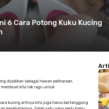
ni 6 Cara Potong Kuku Kucing
n
Art
ng dijadikan sebagai hewan peliharaan.
 membuat kita tak ragu untuk
ara kucing artinya kita juga harus bertanggung
an kesehatannya. Salah satu yang perlu kamu