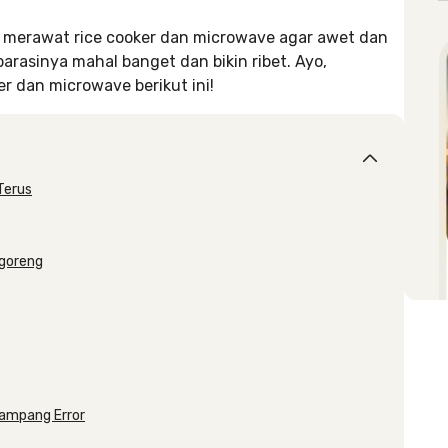
n merawat rice cooker dan microwave agar awet dan
parasinya mahal banget dan bikin ribet. Ayo,
r dan microwave berikut ini!
Terus
ggoreng
ampang Error