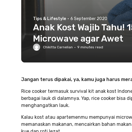
Tips & Lifestyle
·
6 September 2020
Anak Kost Wajib Tahu! 
Microwave agar Awet
Chikitta Carnelian
·
9
minutes read
Jangan terus dipakai, ya, kamu juga harus mer
Rice cooker termasuk survival kit anak kost Indon
berbagai lauk di dalamnya. Yap, rice cooker bisa
menghangatkan lauk.
Kalau kost atau apartemenmu mempunyai microwav
memanaskan makanan, mencairkan bahan makan
kue dan roti lezat.