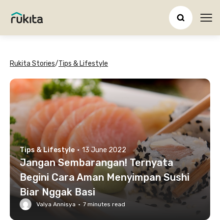
Ope
Rukita Stories
/
Tips & Lifestyle
Tips & Lifestyle
·
13 June 2022
Jangan Sembarangan! Ternyata
Begini Cara Aman Menyimpan Sushi
Biar Nggak Basi
Valya Annisya
·
7
minutes read