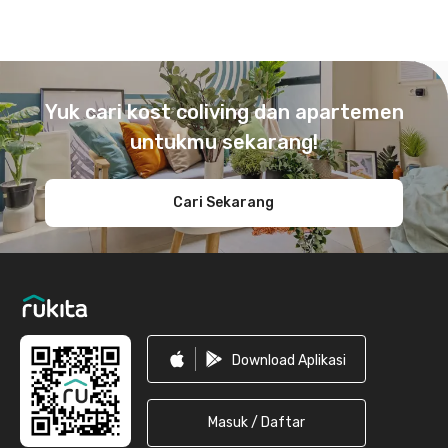
Footer
Yuk cari kost coliving dan apartemen
untukmu sekarang!
Cari Sekarang
Download Aplikasi
Masuk / Daftar