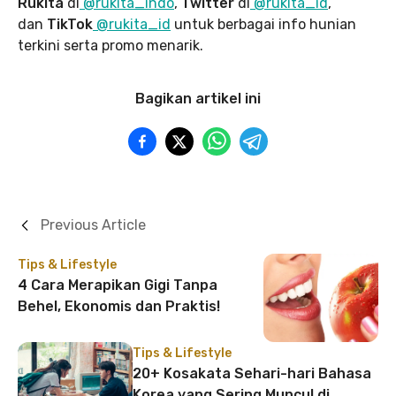
Rukita
di
@rukita_indo
,
Twitter
di
@rukita_id
,
dan
TikTok
@rukita_id
untuk berbagai info hunian
terkini serta promo menarik.
Bagikan artikel ini
Previous Article
Tips & Lifestyle
4 Cara Merapikan Gigi Tanpa
Behel, Ekonomis dan Praktis!
Tips & Lifestyle
20+ Kosakata Sehari-hari Bahasa
Korea yang Sering Muncul di