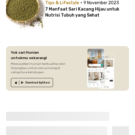
·
Tips & Lifestyle
9 November 2023
7 Manfaat Sari Kacang Hijau untuk
Nutrisi Tubuh yang Sehat
Yuk cari Hunian
untukmu sekarang!
Mewujudkan hunian berkualitas dan
terjangkau untuk semua orang di
setiap fase kehidupan.
Download
Aplikasi