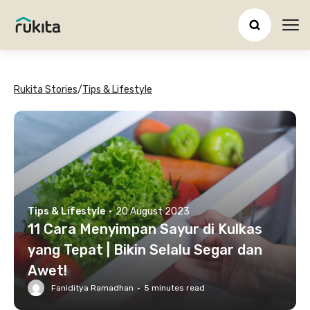
Ope
Rukita Stories
/
Tips & Lifestyle
Tips & Lifestyle
·
20 August 2023
11 Cara Menyimpan Sayur di Kulkas
yang Tepat | Bikin Selalu Segar dan
Awet!
Faniditya Ramadhan
·
5
minutes read