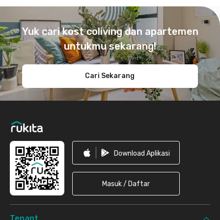
Footer
Yuk cari kost coliving dan apartemen
untukmu sekarang!
Cari Sekarang
Download Aplikasi
Masuk / Daftar
Tenant