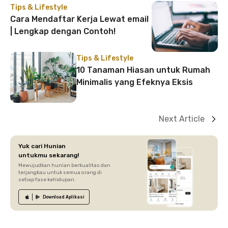
Tips & Lifestyle
Cara Mendaftar Kerja Lewat email
| Lengkap dengan Contoh!
Tips & Lifestyle
10 Tanaman Hiasan untuk Rumah
Minimalis yang Efeknya Eksis
Next Article
Yuk cari Hunian
untukmu sekarang!
Mewujudkan hunian berkualitas dan
terjangkau untuk semua orang di
setiap fase kehidupan.
Download
Aplikasi