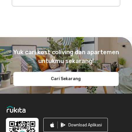
Footer
Yuk cari kost coliving dan apartemen
untukmu sekarang!
Cari Sekarang
Download Aplikasi