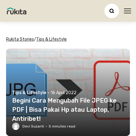
Ope
Rukita Stories
/
Tips & Lifestyle
Tips & Lifestyle
·
16 April 2022
Begini Cara Mengubah File JPEG ke
PDF | Bisa Pakai Hp atau Laptop,
Antiribet!
Devi Suzanti
·
5
minutes read