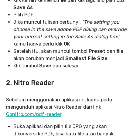
Klik kanan ke menu
File
dan klik lagi, lalu pilih opsi
Save As
Pilih PDF
Jika muncul tulisan berbunyi,
“The setting you
choose in the save adobe PDF dialog can override
your current setting in the Save As dialog box
,”
kamu hanya perlu klik
OK
Setelah itu, akan muncul tombol
Preset
dan file
akan berubah menjadi
Smallest File Size
Klik tombol
Save
dan selesai
2. Nitro Reader
Sebelum menggunakan aplikasi ini, kamu perlu
mengunduh aplikasi Nitro Reader dari link
Gonitro.com/pdf-reader
.
Buka aplikasi dan pilih file JPG yang akan
dikonversi ke PDF, bisa satu file atau banyak