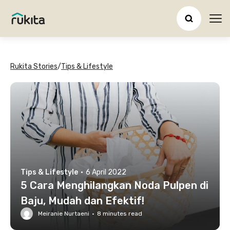
Ope
Rukita Stories
/
Tips & Lifestyle
Tips & Lifestyle
·
6 April 2022
5 Cara Menghilangkan Noda Pulpen di
Baju, Mudah dan Efektif!
Meiranie Nurtaeni
·
8
minutes read