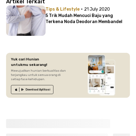
Artikel Terkait
·
Tips & Lifestyle
21 July 2020
5 Trik Mudah Mencuci Baju yang
Terkena Noda Deodoran Membandel
Yuk cari Hunian
untukmu sekarang!
Mewujudkan hunian berkualitas dan
terjangkau untuk semua orang di
setiap fase kehidupan.
Download
Aplikasi