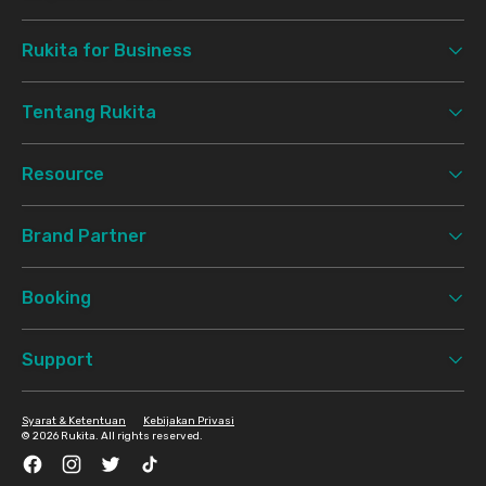
Rukita for Business
Tentang Rukita
Resource
Brand Partner
Booking
Support
Syarat & Ketentuan
Kebijakan Privasi
©
2026 Rukita. All rights reserved.
Facebook
Instagram
Twitter
TikTok