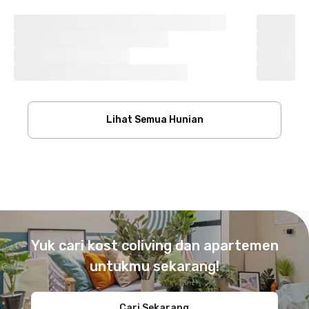
Lihat Semua Hunian
Footer
Yuk cari kost coliving dan apartemen
untukmu sekarang!
Cari Sekarang