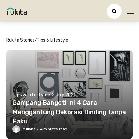
Ope
Rukita Stories
/
Tips & Lifestyle
Tips & Lifestyle
·
2 July 2021
Gampang Banget! Ini 4 Cara
Menggantung Dekorasi Dinding tanpa
Paku
Yuliana
·
4
minutes read