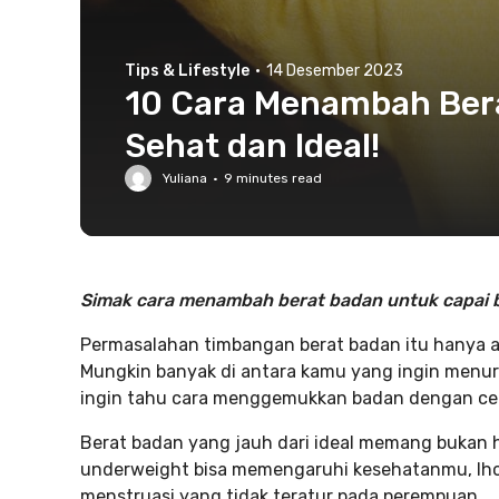
Tips & Lifestyle
·
14 Desember 2023
10 Cara Menambah Bera
Sehat dan Ideal!
Yuliana
·
9
minutes read
Simak cara menambah berat badan untuk capai b
Permasalahan timbangan berat badan itu hanya ada
Mungkin banyak di antara kamu yang ingin menur
ingin tahu cara menggemukkan badan dengan ce
Berat badan yang jauh dari ideal memang bukan h
underweight bisa memengaruhi kesehatanmu, lho. 
menstruasi yang tidak teratur pada perempuan.