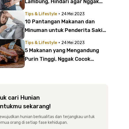
Lambung, Hindari agar Nggak
Kambuh
·
Tips & Lifestyle
24 Mei 2023
10 Pantangan Makanan dan
Minuman untuk Penderita Sakit
Tipes agar Cepat Sembuh
·
Tips & Lifestyle
24 Mei 2023
5 Makanan yang Mengandung
Purin Tinggi, Nggak Cocok
Dikonsumsi Pengidap Asam Urat
uk cari Hunian
ntukmu sekarang!
ewujudkan hunian berkualitas dan terjangkau untuk
emua orang di setiap fase kehidupan.