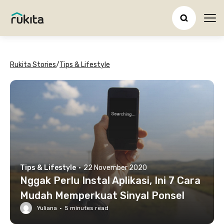
Ope
Rukita Stories
/
Tips & Lifestyle
Tips & Lifestyle
·
22 November 2020
Nggak Perlu Instal Aplikasi, Ini 7 Cara
Mudah Memperkuat Sinyal Ponsel
Yuliana
·
5
minutes read