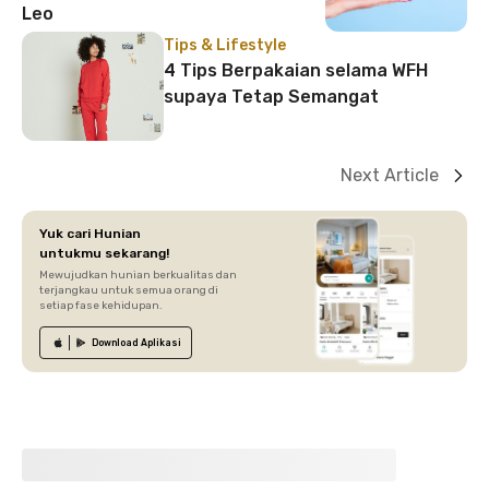
Leo
Tips & Lifestyle
4 Tips Berpakaian selama WFH
supaya Tetap Semangat
Next Article
Yuk cari Hunian
untukmu sekarang!
Mewujudkan hunian berkualitas dan
terjangkau untuk semua orang di
setiap fase kehidupan.
Download
Aplikasi