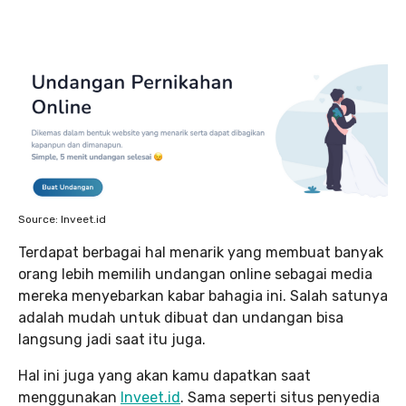
Source: Inveet.id
Terdapat berbagai hal menarik yang membuat banyak
orang lebih memilih undangan online sebagai media
mereka menyebarkan kabar bahagia ini. Salah satunya
adalah mudah untuk dibuat dan undangan bisa
langsung jadi saat itu juga.
Hal ini juga yang akan kamu dapatkan saat
menggunakan
Inveet.id
. Sama seperti situs penyedia