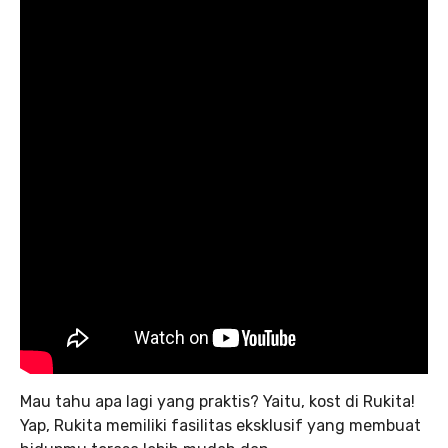
Mau tahu apa lagi yang praktis? Yaitu, kost di Rukita!
Yap, Rukita memiliki fasilitas eksklusif yang membuat