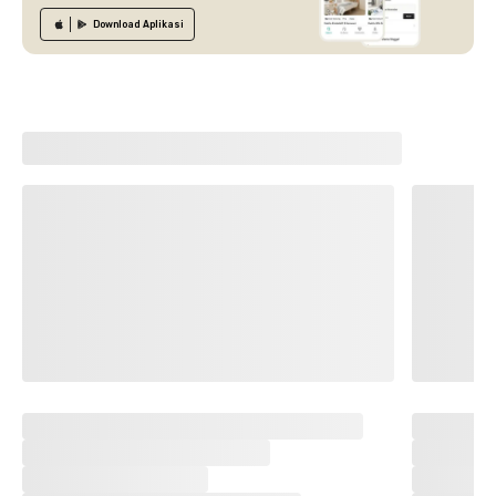
Download
Aplikasi