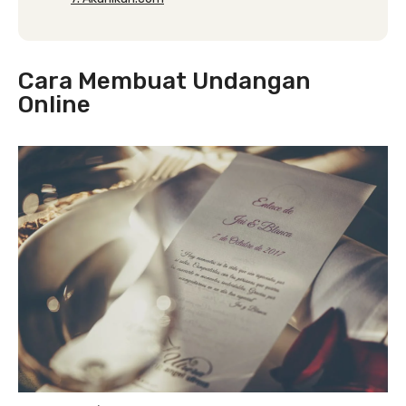
Cara Membuat Undangan
Online