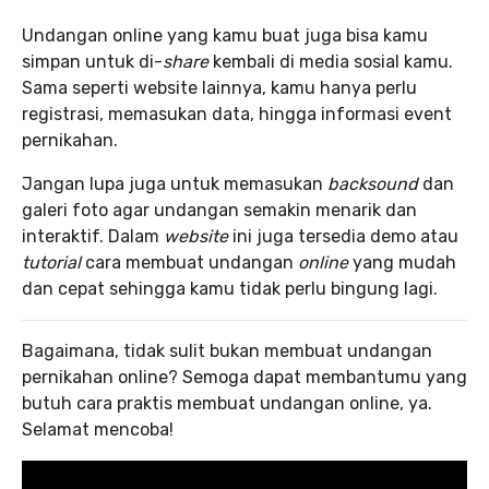
Undangan online yang kamu buat juga bisa kamu
simpan untuk di-
share
kembali di media sosial kamu.
Sama seperti website lainnya, kamu hanya perlu
registrasi, memasukan data, hingga informasi event
pernikahan.
Jangan lupa juga untuk memasukan
backsound
dan
galeri foto agar undangan semakin menarik dan
interaktif. Dalam
website
ini juga tersedia demo atau
tutorial
cara membuat undangan
online
yang mudah
dan cepat sehingga kamu tidak perlu bingung lagi.
Bagaimana, tidak sulit bukan membuat undangan
pernikahan online? Semoga dapat membantumu yang
butuh cara praktis membuat undangan online, ya.
Selamat mencoba!