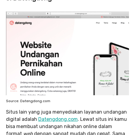
Source: Datengdong.com
Situs lain yang juga menyediakan layanan undangan
digital adalah
Datengdong.com
. Lewat situs ini kamu
bisa membuat undangan nikahan online dalam
format
web
dengan sangat mudah dan cepat. Sama