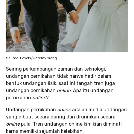
Source: Pexels/Jeremy Wong
Seiring perkembangan zaman dan teknologi,
undangan pernikahan tidak hanya hadir dalam
bentuk undangan fisik, saat ini tengah tren juga
undangan pernikahan
online
. Apa itu undangan
pernikahan
online
?
Undangan pernikahan
online
adalah media undangan
yang dibuat secara daring dan dikirimkan secara
online
pula. Tren undangan online kini kian diminati
karna memiliki sejumlah kelebihan.