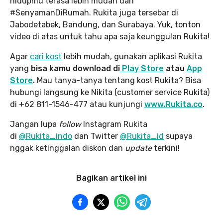
hidupmu terasa lebih mudah dan
#SenyamanDiRumah. Rukita juga tersebar di
Jabodetabek, Bandung, dan Surabaya. Yuk, tonton
video di atas untuk tahu apa saja keunggulan Rukita!
Agar
cari kost
lebih mudah, gunakan aplikasi Rukita
yang
bisa kamu download di
Play Store
atau
App
Store
.
Mau tanya-tanya tentang kost Rukita? Bisa
hubungi langsung ke Nikita (customer service Rukita)
di +62 811-1546-477 atau kunjungi
www.Rukita.co
.
Jangan lupa
follow
Instagram Rukita
di
@Rukita_indo
dan Twitter
@Rukita_id
supaya
nggak ketinggalan diskon dan
update
terkini!
Bagikan artikel ini