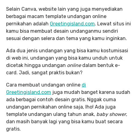
Selain Canva, website lain yang juga menyediakan
berbagai macam template undangan online
pernikahan adalah
Greetingisland.com
. Lewat situs ini
kamu bisa membuat desain undanganmu sendiri
sesuai dengan selera dan tema yang kamu inginkan.
Ada dua jenis undangan yang bisa kamu kostumisasi
di web ini, undangan yang bisa kamu unduh untuk
dicetak hingga undangan
online
dalam bentuk e-
card. Jadi, sangat praktis bukan?
Cara membuat undangan online
di
Greetingisland.com
juga mudah banget karena sudah
ada berbagai contoh desain gratis. Nggak cuma
undangan pernikahan online saja, lho! Ada juga
template undangan ulang tahun anak,
baby shower
,
dan masih banyak lagi yang bisa kamu buat secara
gratis.