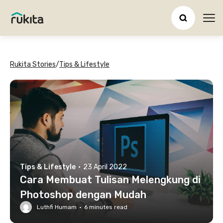
Ope
Rukita Stories
/
Tips & Lifestyle
Tips & Lifestyle
·
23 April 2022
Cara Membuat Tulisan Melengkung di
Photoshop dengan Mudah
Luthfi Humam
·
6
minutes read