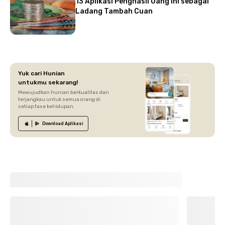
13 Aplikasi Penghasil Uang Ini sebagai
Ladang Tambah Cuan
Yuk cari Hunian
untukmu sekarang!
Mewujudkan hunian berkualitas dan
terjangkau untuk semua orang di
setiap fase kehidupan.
Download
Aplikasi