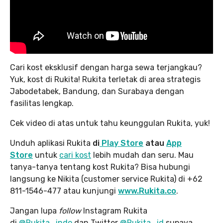
Cari kost eksklusif dengan harga sewa terjangkau?
Yuk, kost di Rukita! Rukita terletak di area strategis
Jabodetabek, Bandung, dan Surabaya dengan
fasilitas lengkap.
Cek video di atas untuk tahu keunggulan Rukita, yuk!
Unduh aplikasi Rukita
di
Play Store
atau
App
Store
untuk
cari kost
lebih mudah dan seru. Mau
tanya-tanya tentang kost Rukita? Bisa hubungi
langsung ke Nikita (customer service Rukita) di +62
811-1546-477 atau kunjungi
www.Rukita.co
.
Jangan lupa
follow
Instagram Rukita
di
@Rukita_indo
dan Twitter
@Rukita_id
supaya