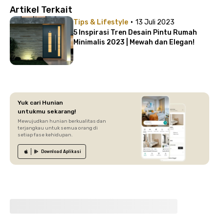
Artikel Terkait
·
Tips & Lifestyle
13 Juli 2023
5 Inspirasi Tren Desain Pintu Rumah
Minimalis 2023 | Mewah dan Elegan!
Yuk cari Hunian
untukmu sekarang!
Mewujudkan hunian berkualitas dan
terjangkau untuk semua orang di
setiap fase kehidupan.
Download
Aplikasi