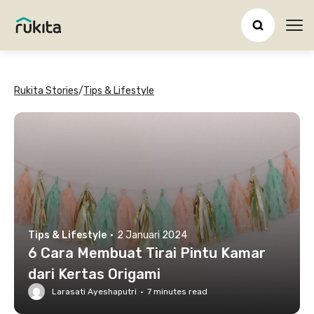
Ope
Rukita Stories
/
Tips & Lifestyle
Tips & Lifestyle
·
2 Januari 2024
6 Cara Membuat Tirai Pintu Kamar
dari Kertas Origami
Larasati Ayeshaputri
·
7
minutes read