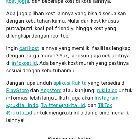
kost jogja
, dan beberapa kost di kota lainnya.
Ada juga pilihan kost lainnya yang bisa disesuaikan
dengan kebutuhan kamu. Mulai dari kost khusus
putra/putri, kost pet friendly, hingga kost yang
dilengkapi dengan rooftop.
Ingin
cari kost
lainnya yang memiliki fasilitas lengkap
dengan harga murah? Yuk, langsung aja cek unitnya
di
infokost.id
. Ada banyak kost murah yang pastinya
sesuai dengan kebutuhanmu!
Jangan lupa unduh
aplikasi Rukita
yang tersedia di
PlayStore
dan
Appstore
atau kunjungi
rukita.co
untuk
informasi lebih lanjut. Ikuti juga akun
Instagram
@rukita_indo
,
Twitter @rukita_id
, dan
TikTok
@rukita_id
untuk mengikuti info dan promo menarik
lainnya!
Bagikan artikel ini