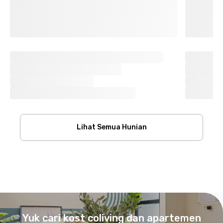
Lihat Semua Hunian
Footer
Yuk cari kost coliving dan apartemen