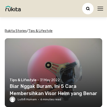
Ope
Rukita Stories
/
Tips & Lifestyle
Tips & Lifestyle
·
31 May 2022
Biar Nggak Buram, Ini 5 Cara
Membersihkan Visor Helm yang Benar
Luthfi Humam
·
6
minutes read