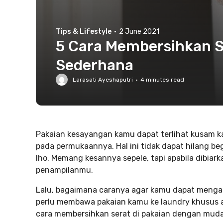
Tips & Lifestyle
·
2 June 2021
5 Cara Membersihkan S
Sederhana
Larasati Ayeshaputri
·
4
minutes read
Pakaian kesayangan kamu dapat terlihat kusam ka
pada permukaannya. Hal ini tidak dapat hilang beg
lho. Memang kesannya sepele, tapi apabila dibiar
penampilanmu.
Lalu, bagaimana caranya agar kamu dapat mengat
perlu membawa pakaian kamu ke laundry khusus at
cara membersihkan serat di pakaian dengan mudah