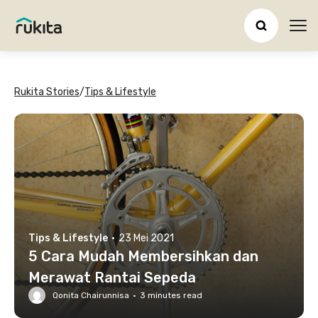
Ope
Rukita Stories
/
Tips & Lifestyle
Tips & Lifestyle
·
23 Mei 2021
5 Cara Mudah Membersihkan dan
Merawat Rantai Sepeda
Qonita Chairunnisa
·
3
minutes read