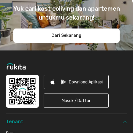
Yuk cari kost coliving dan apartemen
untukmu sekarang!
Cari Sekarang
Download Aplikasi
Masuk / Daftar
Tenant
Kost