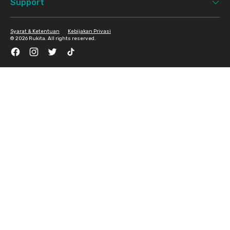
Support
Syarat & Ketentuan
Kebijakan Privasi
©
2026 Rukita. All rights reserved.
Facebook
Instagram
Twitter
TikTok