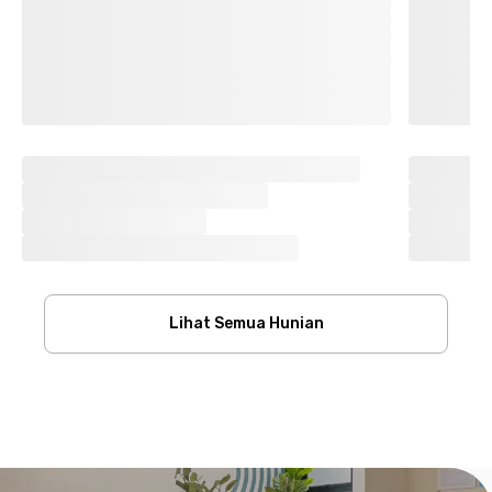
Lihat Semua Hunian
Footer