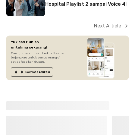
Hospital Playlist 2 sampai Voice 4!
Next Article
Yuk cari Hunian
untukmu sekarang!
Mewujudkan hunian berkualitas dan
terjangkau untuk semua orang di
setiap fase kehidupan.
Download
Aplikasi