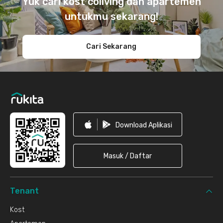
Yuk cari kost coliving dan apartemen
untukmu sekarang!
Cari Sekarang
Download Aplikasi
Masuk / Daftar
Tenant
Kost