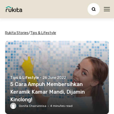
Ope
Rukita Stories
/
Tips & Lifestyle
Tips & Lifestyle
·
26 June 2022
5 Cara Ampuh Membersihkan
Keramik Kamar Mandi, Dijamin
Kinclong!
Qonita Chairunnisa
·
4
minutes read