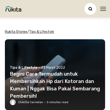
Ope
Rukita Stories
/
Tips & Lifestyle
Tips & Lifestyle
·
23 Maret 2022
Begini Cara Termudah untuk
Membersihkan Hp dari Kotoran dan
Kuman | Nggak Bisa Pakai Sembarang
Pembersih!
Chikitta Carnelian
·
5
minutes read