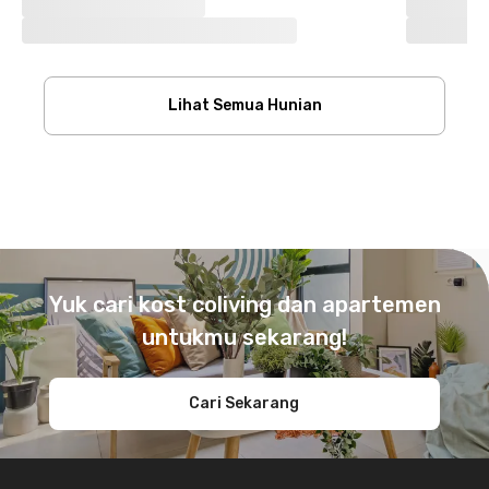
Lihat Semua Hunian
Footer
Yuk cari kost coliving dan apartemen
untukmu sekarang!
Cari Sekarang