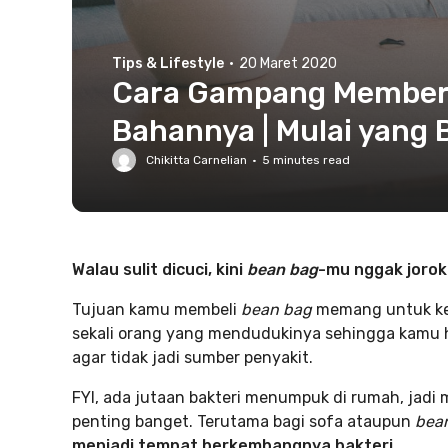
Tips & Lifestyle
·
20 Maret 2020
Cara Gampang Members
Bahannya | Mulai yang
Chikitta Carnelian
·
5
minutes read
Walau sulit dicuci, kini
bean bag
-mu nggak jorok 
Tujuan kamu membeli
bean bag
memang untuk ken
sekali orang yang mendudukinya sehingga kamu
agar tidak jadi sumber penyakit.
FYI, ada jutaan bakteri menumpuk di rumah, jad
penting banget. Terutama bagi sofa ataupun
bea
menjadi tempat berkembangnya bakteri.