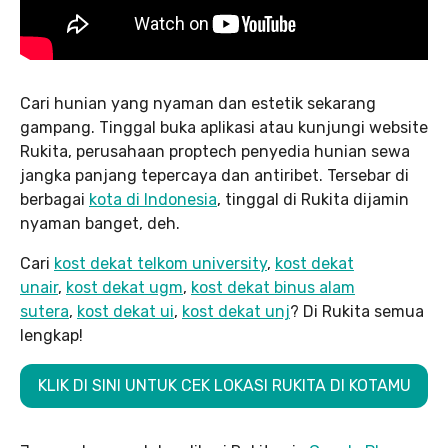
Cari hunian yang nyaman dan estetik sekarang
gampang. Tinggal buka aplikasi atau kunjungi website
Rukita, perusahaan proptech penyedia hunian sewa
jangka panjang tepercaya dan antiribet. Tersebar di
berbagai
kota di Indonesia
, tinggal di Rukita dijamin
nyaman banget, deh.
Cari
kost dekat telkom university
,
kost dekat
unair
,
kost dekat ugm
,
kost dekat binus alam
sutera
,
kost dekat ui
,
kost dekat unj
? Di Rukita semua
lengkap!
KLIK DI SINI UNTUK CEK LOKASI RUKITA DI KOTAMU