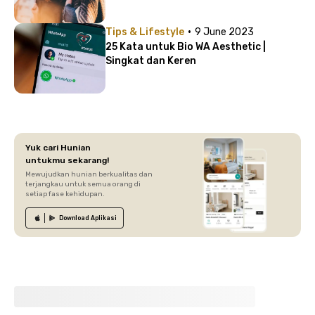
·
Tips & Lifestyle
9 June 2023
25 Kata untuk Bio WA Aesthetic |
Singkat dan Keren
Yuk cari Hunian
untukmu sekarang!
Mewujudkan hunian berkualitas dan
terjangkau untuk semua orang di
setiap fase kehidupan.
Download
Aplikasi