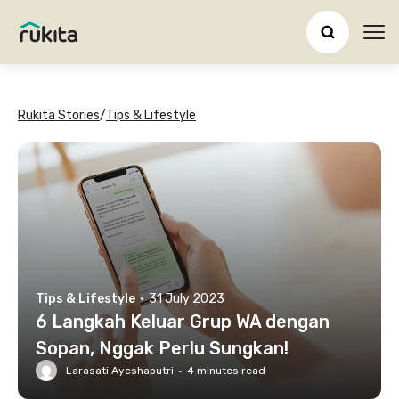
Ope
Rukita Stories
/
Tips & Lifestyle
Tips & Lifestyle
·
31 July 2023
6 Langkah Keluar Grup WA dengan
Sopan, Nggak Perlu Sungkan!
Larasati Ayeshaputri
·
4
minutes read