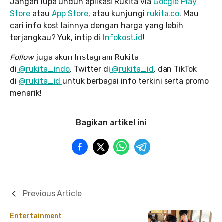
Jangan lupa unduh aplikasi Rukita via
Google Play
Store
atau
App Store,
atau kunjungi
rukita.co
. Mau
cari info kost lainnya dengan harga yang lebih
terjangkau? Yuk, intip d
i Infokost.id
!
Follow
juga akun Instagram Rukita
di
@rukita_indo
, Twitter di
@rukita_id
, dan TikTok
di
@rukita_id
untuk berbagai info terkini serta promo
menarik!
Bagikan artikel ini
Previous Article
Entertainment