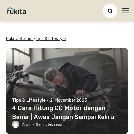
Ope
Rukita Stories
/
Tips & Lifestyle
Tips & Lifestyle
·
21 November 2023
4 Cara Hitung CC Motor dengan
Benar | Awas Jangan Sampai Keliru
Alwin
·
5
minutes read