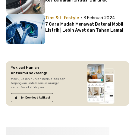
Ketika dalam Situasi Darurat
·
Tips & Lifestyle
3 Februari 2024
7 Cara Mudah Merawat Baterai Mobil
Listrik | Lebih Awet dan Tahan Lama!
Yuk cari Hunian
untukmu sekarang!
Mewujudkan hunian berkualitas dan
terjangkau untuk semua orang di
setiap fase kehidupan.
Download
Aplikasi