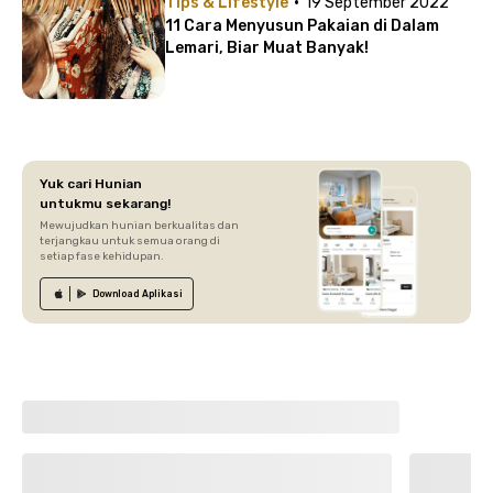
·
Tips & Lifestyle
19 September 2022
11 Cara Menyusun Pakaian di Dalam
Lemari, Biar Muat Banyak!
Yuk cari Hunian
untukmu sekarang!
Mewujudkan hunian berkualitas dan
terjangkau untuk semua orang di
setiap fase kehidupan.
Download
Aplikasi