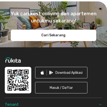
Footer
Yuk cari kost coliving dan apartemen
untukmu sekarang!
Cari Sekarang
Download Aplikasi
Masuk / Daftar
Tenant