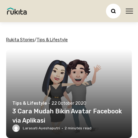
Ope
Rukita Stories
/
Tips & Lifestyle
Tips & Lifestyle
·
22 October 2020
3 Cara Mudah Bikin Avatar Facebook
via Aplikasi
Larasati Ayeshaputri
·
2
minutes read