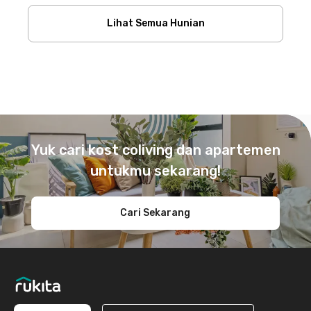
Lihat Semua Hunian
Footer
Yuk cari kost coliving dan apartemen
untukmu sekarang!
Cari Sekarang