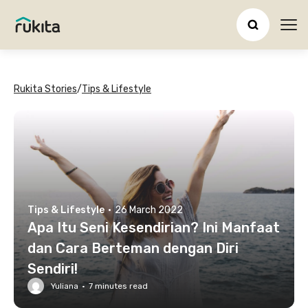
Ope
Rukita Stories
/
Tips & Lifestyle
Tips & Lifestyle
·
26 March 2022
Apa Itu Seni Kesendirian? Ini Manfaat
dan Cara Berteman dengan Diri
Sendiri!
Yuliana
·
7
minutes read