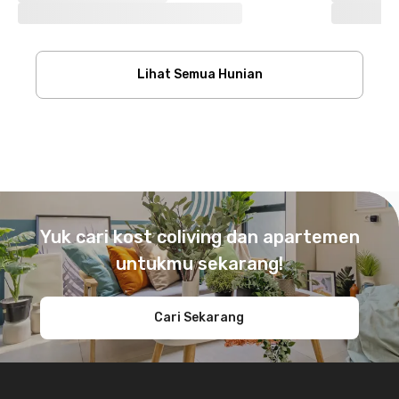
Lihat Semua Hunian
Footer
Yuk cari kost coliving dan apartemen
untukmu sekarang!
Cari Sekarang