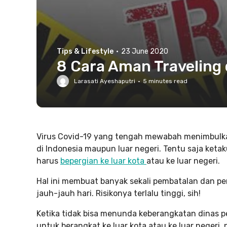
Tips & Lifestyle
·
23 June 2020
8 Cara Aman Traveling
Larasati Ayeshaputri
·
5
minutes read
Virus Covid-19 yang tengah mewabah menimbulkan
di Indonesia maupun luar negeri. Tentu saja ketak
harus
bepergian ke luar kota
atau ke luar negeri.
Hal ini membuat banyak sekali pembatalan dan pe
jauh-jauh hari. Risikonya terlalu tinggi, sih!
Ketika tidak bisa menunda keberangkatan dinas 
untuk berangkat ke luar kota atau ke luar negeri