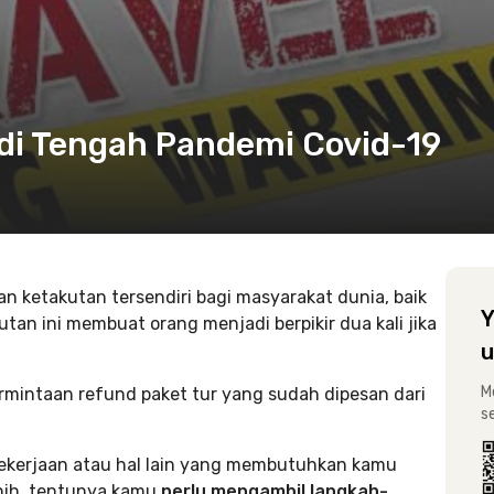
 di Tengah Pandemi Covid-19
 ketakutan tersendiri bagi masyarakat dunia, baik
Y
utan ini membuat orang menjadi berpikir dua kali jika
u
M
rmintaan refund paket tur yang sudah dipesan dari
s
pekerjaan atau hal lain yang membutuhkan kamu
, nih, tentunya kamu
perlu mengambil langkah-