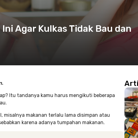
Ini Agar Kulkas Tidak Bau dan
Art
n.
ap? Itu tandanya kamu harus mengikuti beberapa
au.
l, misalnya makanan terlalu lama disimpan atau
disebabkan karena adanya tumpahan makanan.