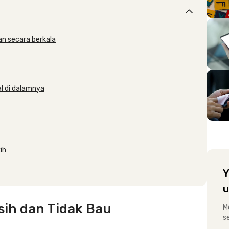
an secara berkala
l di dalamnya
ih
Y
u
sih dan Tidak Bau
M
s