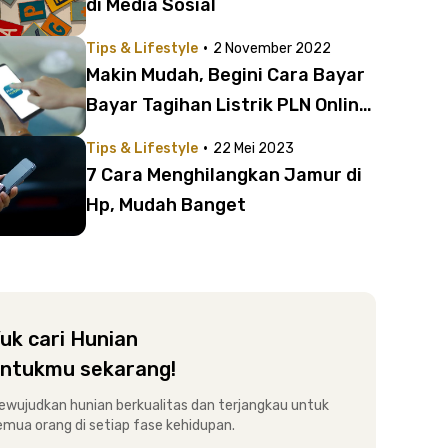
di Media Sosial
·
Tips & Lifestyle
2 November 2022
Makin Mudah, Begini Cara Bayar
Bayar Tagihan Listrik PLN Online
Lewat M-Banking dan E-
·
Tips & Lifestyle
22 Mei 2023
Commerce
7 Cara Menghilangkan Jamur di
Hp, Mudah Banget
uk cari Hunian
ntukmu sekarang!
ewujudkan hunian berkualitas dan terjangkau untuk
emua orang di setiap fase kehidupan.