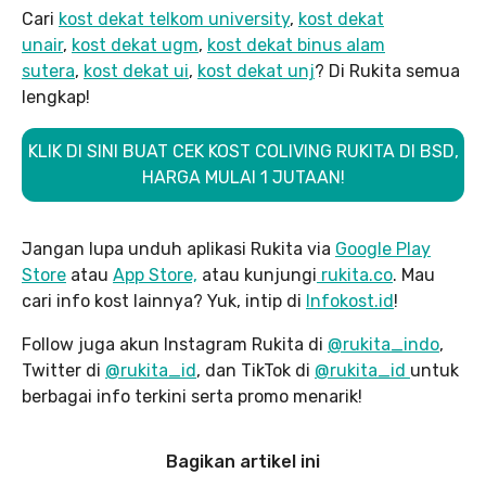
Cari
kost dekat telkom university
,
kost dekat
unair
,
kost dekat ugm
,
kost dekat binus alam
sutera
,
kost dekat ui
,
kost dekat unj
? Di Rukita semua
lengkap!
KLIK DI SINI BUAT CEK KOST COLIVING RUKITA DI BSD,
HARGA MULAI 1 JUTAAN!
Jangan lupa unduh aplikasi Rukita via
Google Play
Store
atau
App Store,
atau kunjungi
rukita.co
. Mau
cari info kost lainnya? Yuk, intip di
Infokost.id
!
Follow juga akun Instagram Rukita di
@rukita_indo
,
Twitter di
@rukita_id
, dan TikTok di
@rukita_id
untuk
berbagai info terkini serta promo menarik!
Bagikan artikel ini