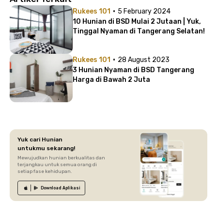
·
Rukees 101
5 February 2024
10 Hunian di BSD Mulai 2 Jutaan | Yuk,
Tinggal Nyaman di Tangerang Selatan!
·
Rukees 101
28 August 2023
3 Hunian Nyaman di BSD Tangerang
Harga di Bawah 2 Juta
Yuk cari Hunian
untukmu sekarang!
Mewujudkan hunian berkualitas dan
terjangkau untuk semua orang di
setiap fase kehidupan.
Download
Aplikasi