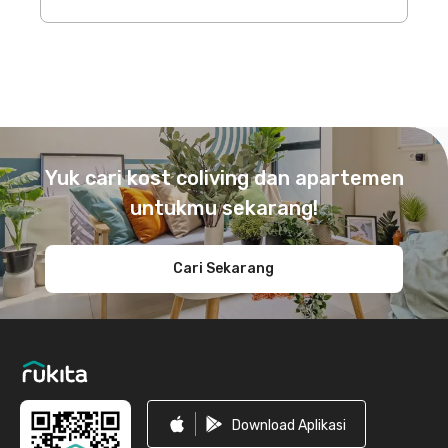
Footer
Yuk cari kost coliving dan apartemen
untukmu sekarang!
Cari Sekarang
Download Aplikasi