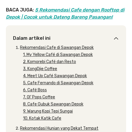
BACA JUGA:
5 Rekomendasi Cafe dengan Rooftop di
Depok | Cocok untuk Dateng Bareng Pasangan!
Dalam artikel ini
Rekomendasi Cafe di Sawangan Depok
1. My Yellow Café di Sawangan Depok
2. Komorebi Café dan Resto
3. KongDjie Coffee
4. Meet Up Café Sawangan Depok
5. Cafe Fernando di Sawangan Depok
6. Café Boss
7. Ol’ Pops Coffee
8. Cafe Gubuk Sawangan Depok
9. Warung Kopi Tepi Sungai
10. Kotak Katik Cafe
Rekomendasi Hunian yang Dekat Tempat