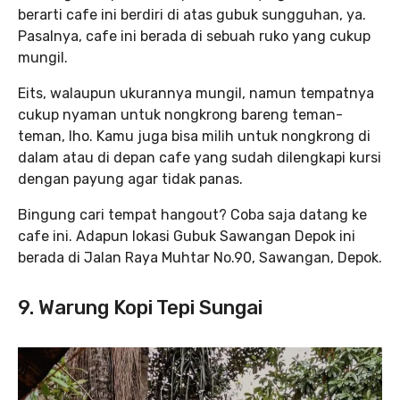
berarti cafe ini berdiri di atas gubuk sungguhan, ya.
Pasalnya, cafe ini berada di sebuah ruko yang cukup
mungil.
Eits, walaupun ukurannya mungil, namun tempatnya
cukup nyaman untuk nongkrong bareng teman-
teman, lho. Kamu juga bisa milih untuk nongkrong di
dalam atau di depan cafe yang sudah dilengkapi kursi
dengan payung agar tidak panas.
Bingung cari tempat hangout? Coba saja datang ke
cafe ini. Adapun lokasi Gubuk Sawangan Depok ini
berada di Jalan Raya Muhtar No.90, Sawangan, Depok.
9. Warung Kopi Tepi Sungai