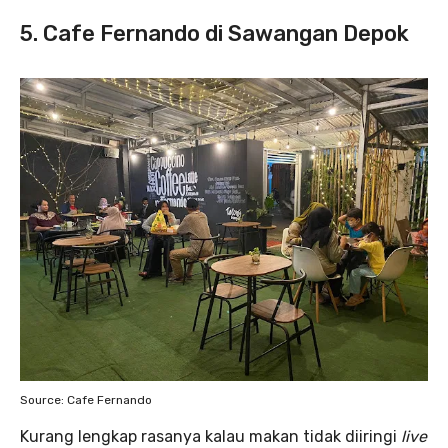
5. Cafe Fernando di Sawangan Depok
Source: Cafe Fernando
Kurang lengkap rasanya kalau makan tidak diiringi
live