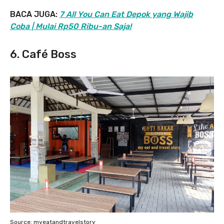
BACA JUGA:
7 All You Can Eat Depok yang Wajib
Coba | Mulai Rp50 Ribu-an Saja!
6. Café Boss
Source: myeatandtravelstory