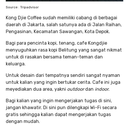
Source : Tripadvisor
Kong Djie Coffee sudah memiliki cabang di berbagai
daerah di Jakarta, salah satunya ada di Jalan Raihan,
Pengasinan, Kecamatan Sawangan, Kota Depok.
Bagi para pencinta kopi, tenang, cafe Kongdjie
menyuguhkan rasa kopi Belitung yang sangat nikmat
untuk di rasakan bersama teman-teman dan
keluarga.
Untuk desain dari tempatnya sendiri sangat nyaman
untuk kalian yang ingin bertukar cerita. Cafe ini juga
meyediakan dua area, yakni
outdoor
dan
indoor.
Bagi kalian yang ingin mengerjakan tugas di sini,
jangan khawatir. Di sini pun dilengkapi Wi-Fi secara
gratis sehingga kalian dapat mengerjakan tugas
dengan mudah.