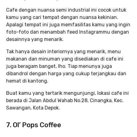
Cafe dengan nuansa semi industrial ini cocok untuk
kamu yang cari tempat dengan nuansa kekinian.
Apalagi tempat ini juga memfasilitas kamu yang ingin
foto-foto dan menambah feed Instagrammu dengan
desainnya yang menarik.
Tak hanya desain interiornya yang menarik, menu
makanan dan minuman yang disediakan di cafe ini
juga beragam banget, lho. Tiap menunya juga
dibandrol dengan harga yang cukup terjangkau dan
hemat di kantong.
Buat kamu yang tertarik mengunjungi, lokasi cafe ini
berada di Jalan Abdul Wahab No.28, Cinangka, Kec.
Sawangan, Kota Depok.
7. Ol’ Pops Coffee