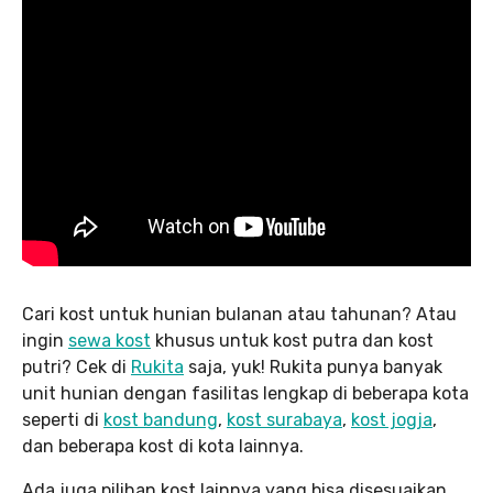
Cari kost untuk hunian bulanan atau tahunan? Atau
ingin
sewa kost
khusus untuk kost putra dan kost
putri? Cek di
Rukita
saja, yuk! Rukita punya banyak
unit hunian dengan fasilitas lengkap di beberapa kota
seperti di
kost bandung
,
kost surabaya
,
kost jogja
,
dan beberapa kost di kota lainnya.
Ada juga pilihan kost lainnya yang bisa disesuaikan