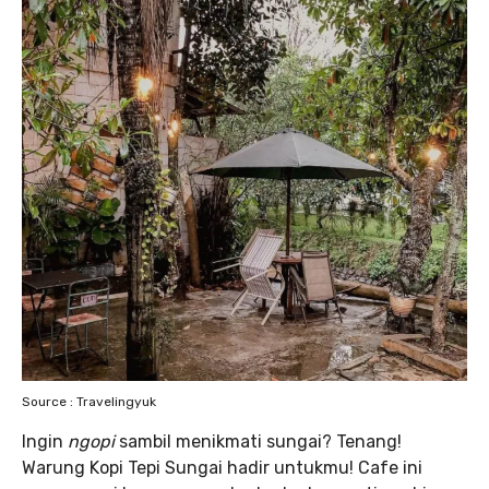
Source : Travelingyuk
Ingin
ngopi
sambil menikmati sungai? Tenang!
Warung Kopi Tepi Sungai hadir untukmu! Cafe ini