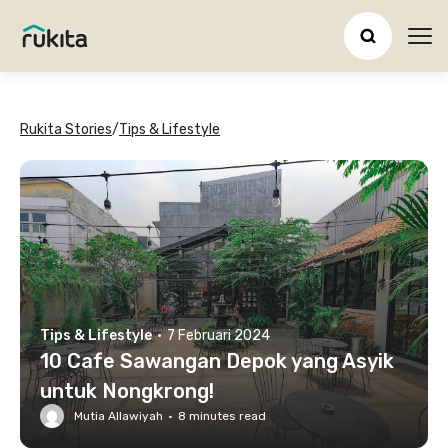
Ope
Rukita Stories
/
Tips & Lifestyle
Tips & Lifestyle
·
7 Februari 2024
10 Cafe Sawangan Depok yang Asyik
untuk Nongkrong!
Mutia Allawiyah
·
8
minutes read