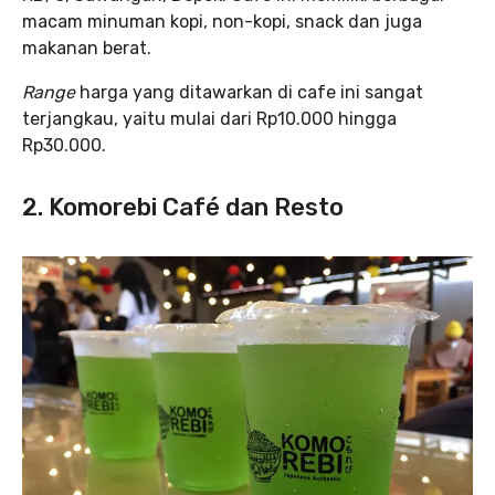
macam minuman kopi, non-kopi, snack dan juga
makanan berat.
Range
harga yang ditawarkan di cafe ini sangat
terjangkau, yaitu mulai dari Rp10.000 hingga
Rp30.000.
2. Komorebi Café dan Resto