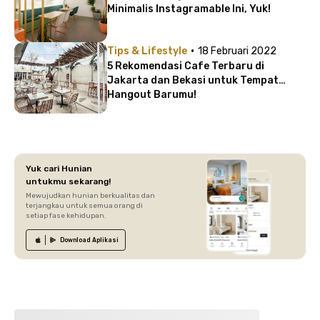
Minimalis Instagramable Ini, Yuk!
·
Tips & Lifestyle
18 Februari 2022
5 Rekomendasi Cafe Terbaru di
Jakarta dan Bekasi untuk Tempat
Hangout Barumu!
Yuk cari Hunian
untukmu sekarang!
Mewujudkan hunian berkualitas dan
terjangkau untuk semua orang di
setiap fase kehidupan.
Download
Aplikasi