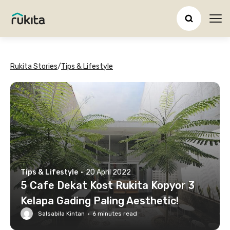
Ope
Rukita Stories
/
Tips & Lifestyle
Tips & Lifestyle
·
20 April 2022
5 Cafe Dekat Kost Rukita Kopyor 3
Kelapa Gading Paling Aesthetic!
Salsabila Kintan
·
6
minutes read