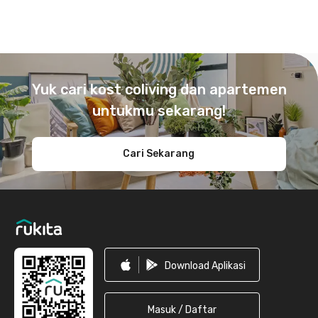
Footer
Yuk cari kost coliving dan apartemen
untukmu sekarang!
Cari Sekarang
Download Aplikasi
Masuk / Daftar