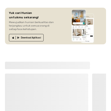
Yuk cari Hunian
untukmu sekarang!
Mewujudkan hunian berkualitas dan
terjangkau untuk semua orang di
setiap fase kehidupan.
Download
Aplikasi