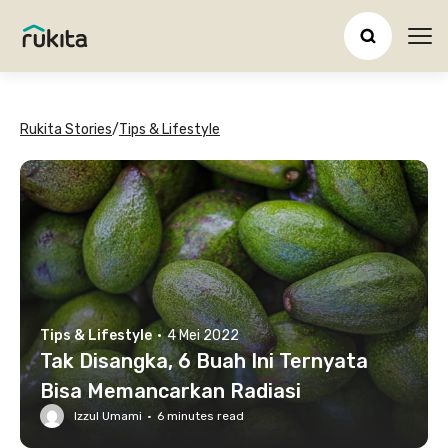
Ope
Rukita Stories
/
Tips & Lifestyle
Tips & Lifestyle
·
4 Mei 2022
Tak Disangka, 6 Buah Ini Ternyata
Bisa Memancarkan Radiasi
Izzul Umami
·
6
minutes read