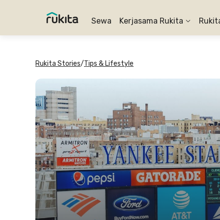
Sewa
Kerjasama Rukita
Rukit
Rukita Stories
/
Tips & Lifestyle