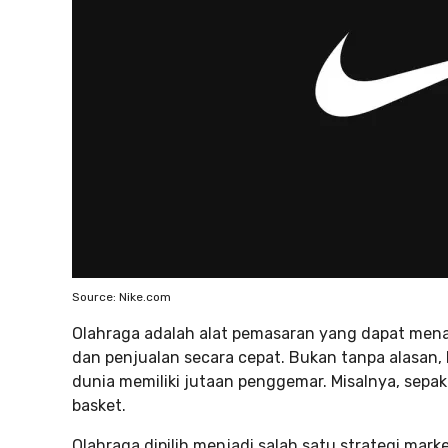
Source: Nike.com
Olahraga adalah alat pemasaran yang dapat mena
dan penjualan secara cepat. Bukan tanpa alasan, 
dunia memiliki jutaan penggemar. Misalnya, sepak
basket.
Olahraga dipilih menjadi salah satu strategi ma