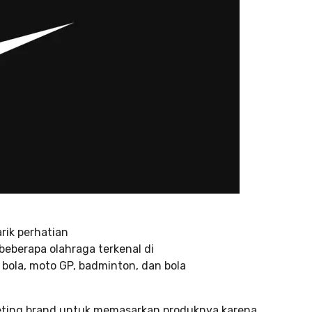
rik perhatian
beberapa olahraga terkenal di
 bola, moto GP, badminton, dan bola
rketing brand untuk memasarkan produknya karena