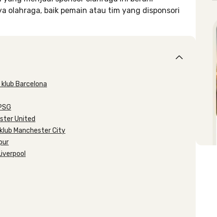
 olahraga, baik pemain atau tim yang disponsori
 klub Barcelona
 PSG
ster United
 klub Manchester City
pur
Liverpool