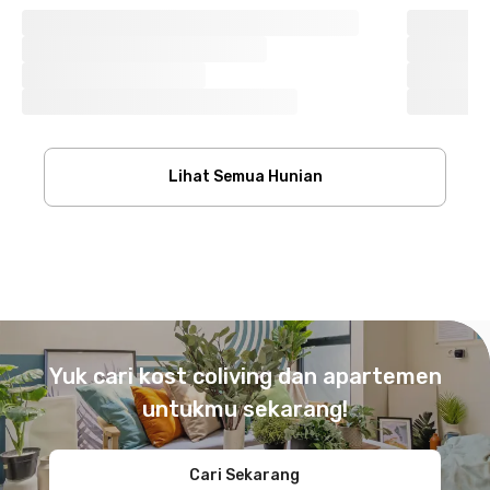
Lihat Semua Hunian
Footer
Yuk cari kost coliving dan apartemen
untukmu sekarang!
Cari Sekarang