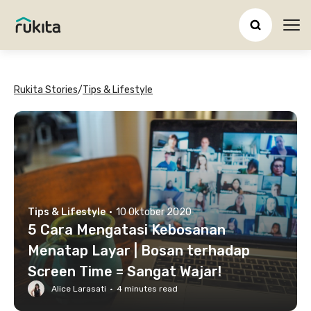
Ope
Rukita Stories
/
Tips & Lifestyle
Tips & Lifestyle
·
10 Oktober 2020
5 Cara Mengatasi Kebosanan
Menatap Layar | Bosan terhadap
Screen Time = Sangat Wajar!
Alice Larasati
·
4
minutes read