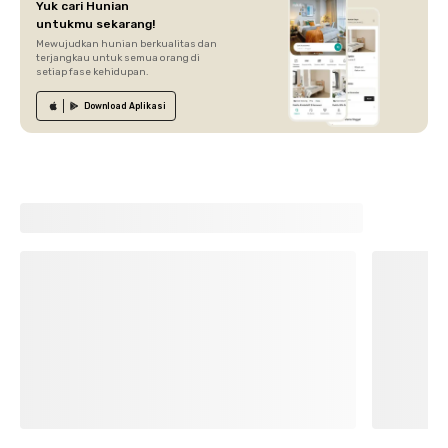
Yuk cari Hunian
untukmu sekarang!
Mewujudkan hunian berkualitas dan
terjangkau untuk semua orang di
setiap fase kehidupan.
Download
Aplikasi