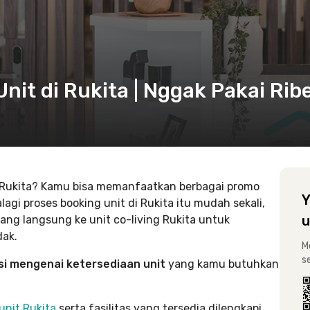
it di Rukita | Nggak Pakai Rib
ing Rukita? Kamu bisa memanfaatkan berbagai promo
Y
agi proses booking unit di Rukita itu mudah sekali,
u
atang langsung ke unit co-living Rukita untuk
dak.
M
s
i mengenai ketersediaan unit
yang kamu butuhkan
 unit Rukita
serta fasilitas yang tersedia dilengkapi