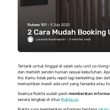
Rukees 101
·
9 July 2020
2 Cara Mudah Booking Un
Larasati Ayeshaputri
·
2
minutes read
Tertarik untuk tinggal di salah satu unit co-liv
dan memilih sendiri hunian sesuai kebutuhan. Apal
lho. Kamu tidak perlu repot lagi berkeliling dan d
memastikan masih ada unit yang tersedia atau ti
Soalnya Rukita sudah pasti
memberikan informas
secara lengkap di situs
Rukita.co
.
Rukita juga memberikan informasi tentang
lokasi