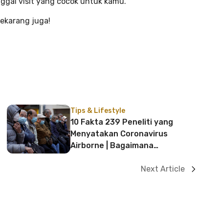
ggal visit yang cocok untuk kamu.
sekarang juga!
Tips & Lifestyle
10 Fakta 239 Peneliti yang
Menyatakan Coronavirus
Airborne | Bagaimana
Tanggapan WHO?
Next Article