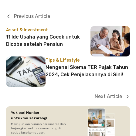
Previous Article
Asset & Investment
11 Ide Usaha yang Cocok untuk
Dicoba setelah Pensiun
Tips & Lifestyle
Mengenal Skema TER Pajak Tahun
2024, Cek Penjelasannya di Sini!
Next Article
Yuk cari Hunian
untukmu sekarang!
Mewujudkan hunian berkualitas dan
terjangkau untuk semua orang di
setiap fase kehidupan.