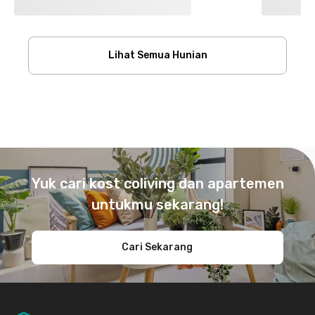
Lihat Semua Hunian
Footer
Yuk cari kost coliving dan apartemen
untukmu sekarang!
Cari Sekarang