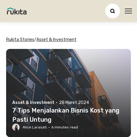
Ope
Rukita Stories
/
Asset & Investment
Asset & Investment
·
28 Maret 2024
7 Tips Menjalankan Bisnis Kost yang
Pasti Untung
Alice Larasati
·
6
minutes read