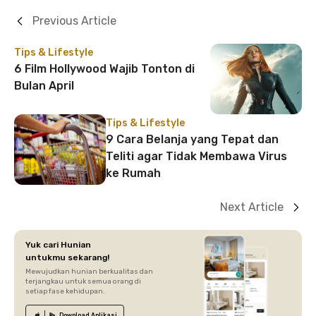
Previous Article
Tips & Lifestyle
6 Film Hollywood Wajib Tonton di
Bulan April
Tips & Lifestyle
9 Cara Belanja yang Tepat dan
Teliti agar Tidak Membawa Virus
ke Rumah
Next Article
Yuk cari Hunian
untukmu sekarang!
Mewujudkan hunian berkualitas dan
terjangkau untuk semua orang di
setiap fase kehidupan.
Download
Aplikasi