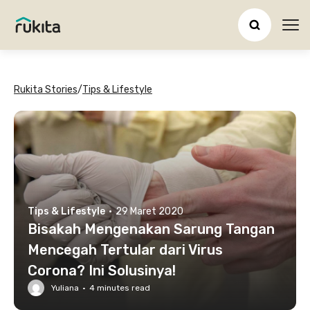
Ope
Rukita Stories
/
Tips & Lifestyle
Tips & Lifestyle
·
29 Maret 2020
Bisakah Mengenakan Sarung Tangan
Mencegah Tertular dari Virus
Corona? Ini Solusinya!
Yuliana
·
4
minutes read