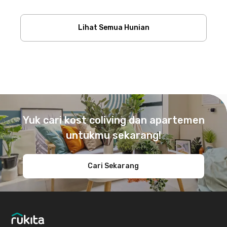
Lihat Semua Hunian
Footer
Yuk cari kost coliving dan apartemen
untukmu sekarang!
Cari Sekarang