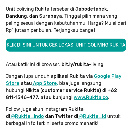
Unit coliving Rukita tersebar di
Jabodetabek,
Bandung, dan Surabaya
. Tinggal pilih mana yang
paling sesuai dengan kebutuhanmu. Harga? Mulai dari
Rp1 jutaan per bulan. Terjangkau banget!
KLIK DI SINI UNTUK CEK LOKASI UNIT COLIVING RUKITA
Atau ketik ini di browser:
bit.ly/rukita-living
Jangan lupa unduh
aplikasi Rukita via
Google Play
Store
atau
App Store
,
bisa juga langsung
hubungi
Nikita (customer service Rukita) di +62
811-1546-477, atau kunjungi
www.Rukita.co
.
Follow juga akun Instagram
Rukita
di
@Rukita_Indo
dan Twitter di
@Rukita_Id
untuk
berbagai info terkini serta promo menarik!