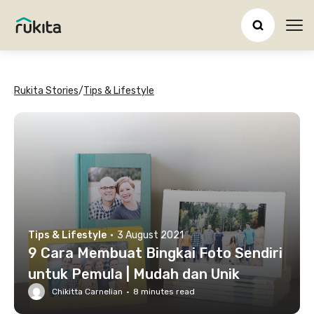
Ope
Rukita Stories
/
Tips & Lifestyle
Tips & Lifestyle
·
3 August 2021
9 Cara Membuat Bingkai Foto Sendiri
untuk Pemula | Mudah dan Unik
Chikitta Carnelian
·
8
minutes read