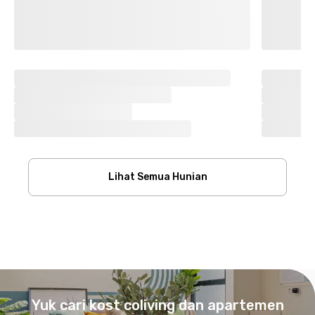
Lihat Semua Hunian
Footer
Yuk cari kost coliving dan apartemen