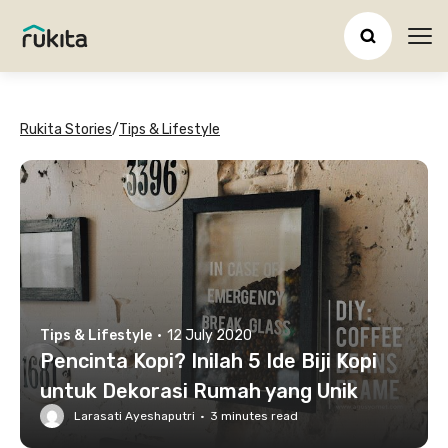
Ope
Rukita Stories
/
Tips & Lifestyle
Tips & Lifestyle
·
12 July 2020
Pencinta Kopi? Inilah 5 Ide Biji Kopi
untuk Dekorasi Rumah yang Unik
Larasati Ayeshaputri
·
3
minutes read