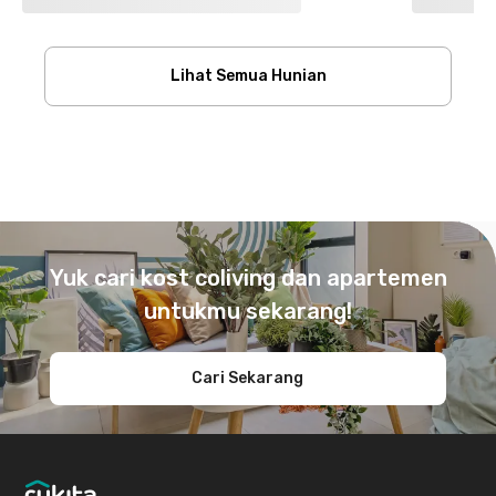
Lihat Semua Hunian
Footer
Yuk cari kost coliving dan apartemen
untukmu sekarang!
Cari Sekarang