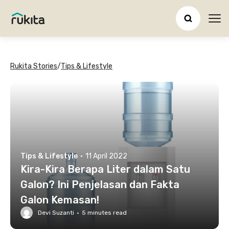
Ope
Rukita Stories
/
Tips & Lifestyle
Tips & Lifestyle
·
11 April 2022
Kira-Kira Berapa Liter dalam Satu
Galon? Ini Penjelasan dan Fakta
Galon Kemasan!
Devi Suzanti
·
5
minutes read