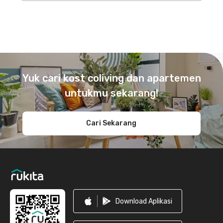
Footer
Yuk cari kost coliving dan apartemen
untukmu sekarang!
Cari Sekarang
Download Aplikasi