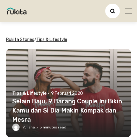
Ope
Rukita Stories
/
Tips & Lifestyle
Tips & Lifestyle
·
9 Februari 2020
Selain Baju, 9 Barang Couple Ini Bikin
Kamu dan Si Dia Makin Kompak dan
Mesra
Yuliana
·
5
minutes read