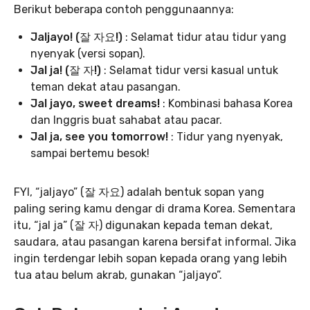
Berikut beberapa contoh penggunaannya:
Jaljayo! (잘 자요!)
: Selamat tidur atau tidur yang
nyenyak (versi sopan).
Jal ja! (잘 자!)
: Selamat tidur versi kasual untuk
teman dekat atau pasangan.
Jal jayo, sweet dreams!
: Kombinasi bahasa Korea
dan Inggris buat sahabat atau pacar.
Jal ja, see you tomorrow!
: Tidur yang nyenyak,
sampai bertemu besok!
FYI, “jaljayo” (잘 자요) adalah bentuk sopan yang
paling sering kamu dengar di drama Korea. Sementara
itu, “jal ja” (잘 자) digunakan kepada teman dekat,
saudara, atau pasangan karena bersifat informal. Jika
ingin terdengar lebih sopan kepada orang yang lebih
tua atau belum akrab, gunakan “jaljayo”.