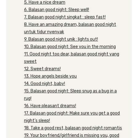
5. Have a nice dream
6. Balasan good night: Sleep well!
7. Balasan good night singkat : sleep fast!
8. Have an amazing dream, balasan good night
untuk tidur nyenyak
9. Balasan good night unik : lights out!
10. Balasan good night: See you in the morning
11. Good night too dear, balasan good night yang
sweet
12. Sweet dreams!
13. Hope angels beside you
14. Good night, baby!
15. Balasan good night: Sleep snug as a bug in a
rug!
16. Have pleasant dreams!
17. Balasan good night: Make sure you get a good
night’s sleep!
18. Take a good rest, balasan good night romantis
19. Your boyfriend/girlfriend is missing you, good