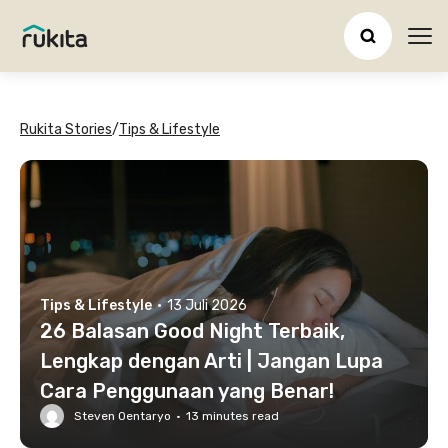
Ope
Rukita Stories
/
Tips & Lifestyle
Tips & Lifestyle
·
13 Juli 2026
26 Balasan Good Night Terbaik,
Lengkap dengan Arti | Jangan Lupa
Cara Penggunaan yang Benar!
Steven Oentaryo
·
13
minutes read