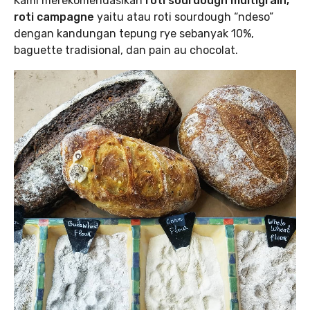
Kami merekomendasikan
roti sourdough multigrain,
roti campagne
yaitu atau roti sourdough “ndeso”
dengan kandungan tepung rye sebanyak 10%,
baguette tradisional, dan pain au chocolat.