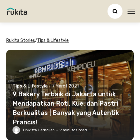
Ope
Rukita Stories
/
Tips & Lifestyle
Tips & Lifestyle
·
7 Maret 2021
9 Bakery Terbaik di Jakarta untuk
Mendapatkan Roti, Kue, dan Pastri
Berkualitas | Banyak yang Autentik
Prancis!
Chikitta Carnelian
·
9
minutes read