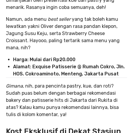
dimanjakan oleh presentasi kue dan pastry yang
menarik. Rasanya ingin coba semuanya, deh!
Namun, ada menu
best seller
yang tak boleh kamu
lewatkan yakni Oliver dengan rasa pandan klepon,
Jagung Susu Keju, serta Strawberry Cheese
Croissant. Hayooo, paling tertarik sama menu yang
mana, nih?
Harga: Mulai dari Rp20.000
Alamat: Exquise Patisserie @ Rumah Cokro, Jln.
HOS. Cokroaminoto, Menteng, Jakarta Pusat
Gimana
, nih, para pencinta pastry, kue, dan roti?
Sudah puas belum dengan berbagai rekomendasi
bakery dan patisserie hits di Jakarta dari Rukita di
atas? Kalau kamu punya rekomendasi lainnya, bisa
tulis di kolom komentar, ya!
Kost Eksklusif di Dekat Stasiun