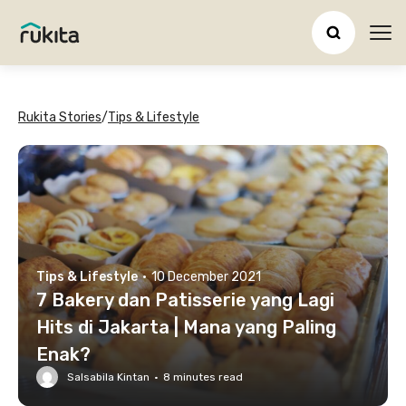
Ope
Rukita Stories
/
Tips & Lifestyle
Tips & Lifestyle
·
10 December 2021
7 Bakery dan Patisserie yang Lagi
Hits di Jakarta | Mana yang Paling
Enak?
Salsabila Kintan
·
8
minutes read