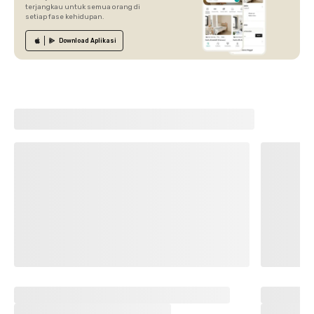
terjangkau untuk semua orang di
setiap fase kehidupan.
Download
Aplikasi