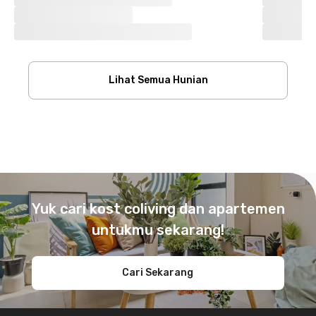
Lihat Semua Hunian
Footer
Yuk cari kost coliving dan apartemen
untukmu sekarang!
Cari Sekarang