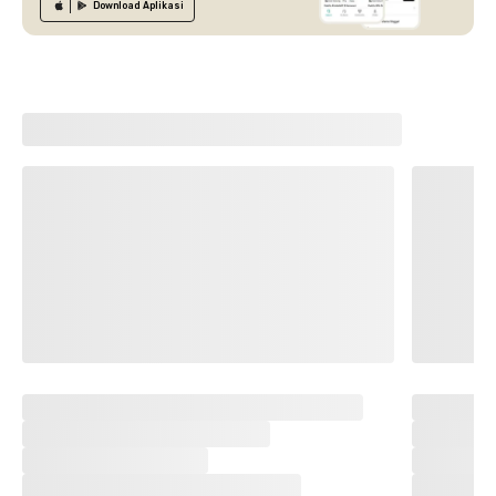
Download
Aplikasi