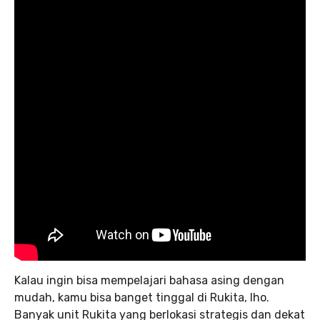
Kalau ingin bisa mempelajari bahasa asing dengan
mudah, kamu bisa banget tinggal di Rukita, lho.
Banyak unit Rukita yang berlokasi strategis dan dekat