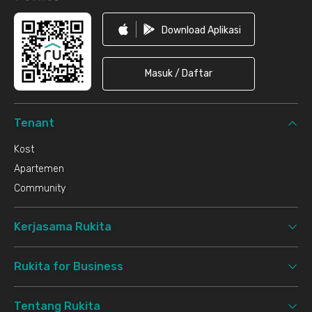
Download Aplikasi
Masuk / Daftar
Tenant
Kost
Apartemen
Community
Kerjasama Rukita
Rukita for Business
Tentang Rukita