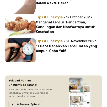
dalam Waktu Dekat
·
Tips & Lifestyle
17 Oktober 2023
Mengenal Kencur: Pengertian,
Kandungan dan Manfaatnya untuk
Kesehatan
·
Tips & Lifestyle
20 November 2023
11 Cara Menaikkan Tensi Darah yang
Ampuh, Coba Yuk!
Yuk cari Hunian
untukmu sekarang!
Mewujudkan hunian berkualitas dan
terjangkau untuk semua orang di
setiap fase kehidupan.
Download
Aplikasi