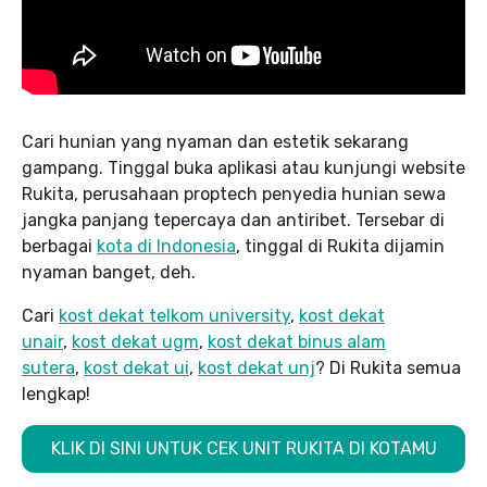
Cari hunian yang nyaman dan estetik sekarang
gampang. Tinggal buka aplikasi atau kunjungi website
Rukita, perusahaan proptech penyedia hunian sewa
jangka panjang tepercaya dan antiribet. Tersebar di
berbagai
kota di Indonesia
, tinggal di Rukita dijamin
nyaman banget, deh.
Cari
kost dekat telkom university
,
kost dekat
unair
,
kost dekat ugm
,
kost dekat binus alam
sutera
,
kost dekat ui
,
kost dekat unj
? Di Rukita semua
lengkap!
KLIK DI SINI UNTUK CEK UNIT RUKITA DI KOTAMU