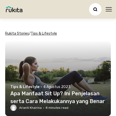
Ope
Rukita Stories
/
Tips & Lifestyle
Tips & Lifestyle
·
4 Agustus 2023
Apa Manfaat Sit Up? Ini Penjelasan
serta Cara Melakukannya yang Benar
Arianti Khairina
·
8
minutes read