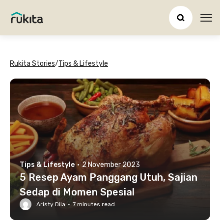
Ope
Rukita Stories
/
Tips & Lifestyle
Tips & Lifestyle
·
2 November 2023
5 Resep Ayam Panggang Utuh, Sajian
Sedap di Momen Spesial
Aristy Dila
·
7
minutes read