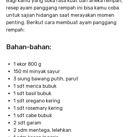
Bagi kamu yang suka rasa kuat dari aneka rempah,
resep ayam panggang rempah ini bisa kamu coba
untuk sajian hidangan saat merayakan momen
penting. Berikut cara membuat ayam panggang
rempah:
Bahan-bahan:
1 ekor 800 g
150 ml minyak sayur
3 siung bawang putih, parut
1 sdt merica bubuk
1 sdt basil bubuk
1 sdt oregano kering
1 sdt rosemary kering
1 sdt cabe bubuk
2 sdt garam
2 sdm mentega, lelehkan