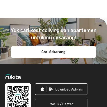
Footer
Yuk cari kost coliving dan apartemen
untukmu sekarang!
Cari Sekarang
Download Aplikasi
Masuk / Daftar