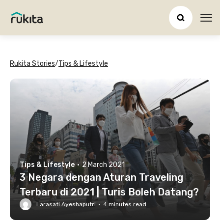
Ope
Rukita Stories
/
Tips & Lifestyle
Tips & Lifestyle
·
2 March 2021
3 Negara dengan Aturan Traveling
Terbaru di 2021 | Turis Boleh Datang?
Larasati Ayeshaputri
·
4
minutes read