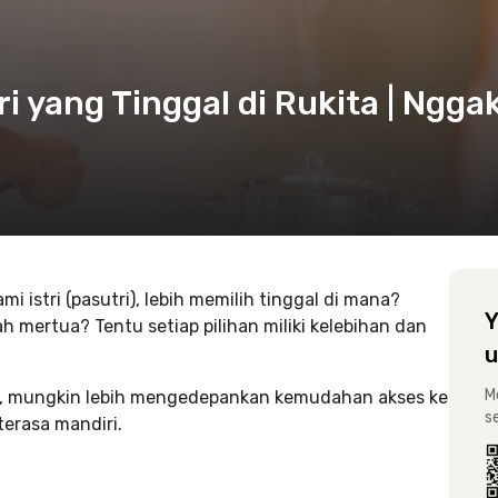
i yang Tinggal di Rukita | Ngga
istri (pasutri), lebih memilih tinggal di mana?
Y
ah mertua? Tentu setiap pilihan miliki kelebihan dan
u
M
ost, mungkin lebih mengedepankan kemudahan akses ke
s
 terasa mandiri.