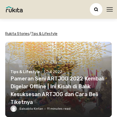
Ope
Rukita Stories
/
Tips & Lifestyle
Tips & Lifestyle
·
1 Juli 2022
Pameran Seni ARTJOG 2022 Kembali
Digelar Offline | Ini Kisah di Balik
Kesuksesan ARTJOG dan Cara Beli
Tiketnya
Salsabila Kintan
·
11
minutes read