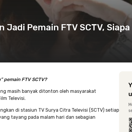
n Jadi Pemain FTV SCTV, Siapa
tu” pemain FTV SCTV?
Y
 yang masih banyak ditonton oleh masyarakat
u
lm Televisi.
M
ngkan di stasiun TV Surya Citra Televisi (SCTV) setiap
s
yang tayang pada malam hari dan sebagian