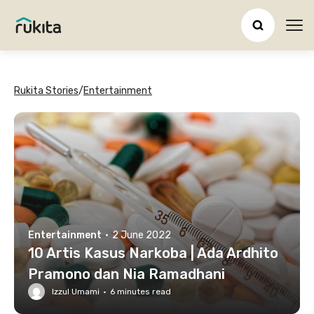
Ope
Rukita Stories
/
Entertainment
Entertainment
·
2 June 2022
10 Artis Kasus Narkoba | Ada Ardhito
Pramono dan Nia Ramadhani
Izzul Umami
·
6
minutes read