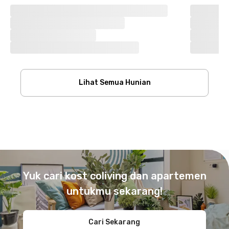
Lihat Semua Hunian
Footer
Yuk cari kost coliving dan apartemen
untukmu sekarang!
Cari Sekarang