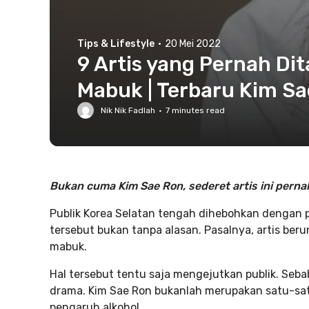
Tips & Lifestyle
·
20 Mei 2022
9 Artis yang Pernah Di
Mabuk | Terbaru Kim Sa
Nik Nik Fadlah
·
7
minutes read
Bukan cuma Kim Sae Ron, sederet artis ini perna
Publik Korea Selatan tengah dihebohkan dengan
tersebut bukan tanpa alasan. Pasalnya, artis be
mabuk.
Hal tersebut tentu saja mengejutkan publik. Seba
drama. Kim Sae Ron bukanlah merupakan satu-sat
pengaruh alkohol.